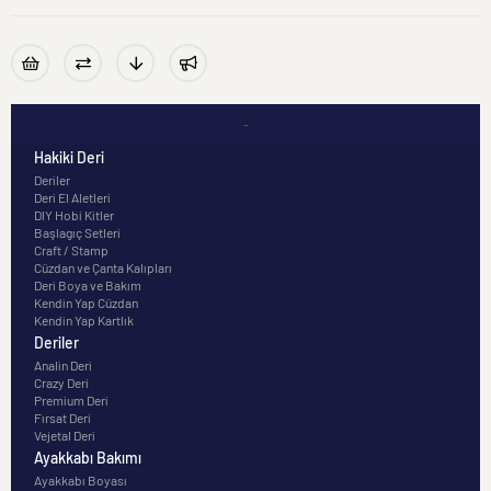
-
Hakiki Deri
Deriler
Deri El Aletleri
DIY Hobi Kitler
Başlagıç Setleri
Craft / Stamp
Cüzdan ve Çanta Kalıpları
Deri Boya ve Bakım
Kendin Yap Cüzdan
Kendin Yap Kartlık
Deriler
Analin Deri
Crazy Deri
Premium Deri
Fırsat Deri
Vejetal Deri
Ayakkabı Bakımı
Ayakkabı Boyası