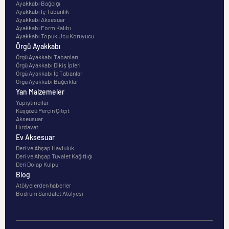
Ayakkabı Bağcığı
Ayakkabı İç Tabanlık
Ayakkabı Aksesuar
Ayakkabı Form Kalıbı
Ayakkabı Topuk Ucu Koruyucu
Örgü Ayakkabı
Örgü Ayakkabı Tabanları
Örgü Ayakkabı Dikiş İpleri
Örgü Ayakkabı İç Tabanlar
Örgü Ayakkabı Bağcıklar
Yan Malzemeler
Yapıştırıcılar
Kuşgözü Perçin Çıtçıt
Akseusuar
Hırdavat
Ev Aksesuar
Deri ve Ahşap Havluluk
Deri ve Ahşap Tuvalet Kağıtlığı
Deri Dolap Kulpu
Blog
Atölyelerden haberler
Bodrum Sandalet Atölyesi