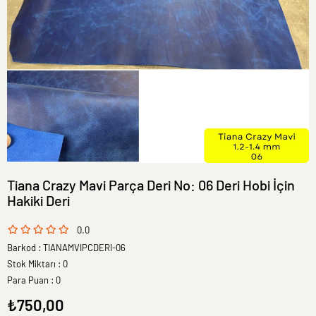
Tiana Crazy Mavi Parça Deri No: 06 Deri Hobi İçin
Hakiki Deri
0.0
Barkod
:
TIANAMVIPCDERI-06
Stok Miktarı
:
0
Para Puan
:
0
₺750,00