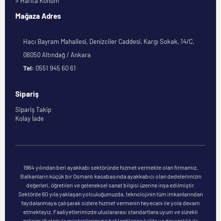
> Harita Konum
Mağaza Adres
Hacı Bayram Mahallesi, Denizciler Caddesi, Kargı Sokak, 14/C,
06050 Altındağ / Ankara
Tel:
0551 945 60 61
Sipariş
Sipariş Takip
Kolay İade
1964 yılından beri ayakkabı sektöründe hizmet vermekte olan firmamız,
Balkanların küçük bir Osmanlı kasabasında ayakkabıcı olan dedelerimizin
değerleri, öğretileri ve geleneksel sanat bilgisi üzerine inşa edilmiştir.
Sektörde 60 yıla yaklaşan yolculuğumuzda, teknolojinin tüm imkanlarından
faydalanmaya çalışarak sizlere hizmet vermenin heyecanı ile yola devam
etmekteyiz. Faaliyetlerimizde uluslararası standartlara uyum ve sürekli
gelişim ilkeleriyle müşterilerimizin beklentilerine kalite ve devamlılık ile