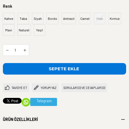
Renk
Kahve
Taba
Siyah
Bordo
Antrasit
Camel
Haki
Kırmızı
Mavi
Naturel
Yeşil
TAVSIYE ET
YORUM YAZ
SORULAR (0) VE CEVAPLAR (0)
Telegram
ÜRÜN ÖZELLIKLERI