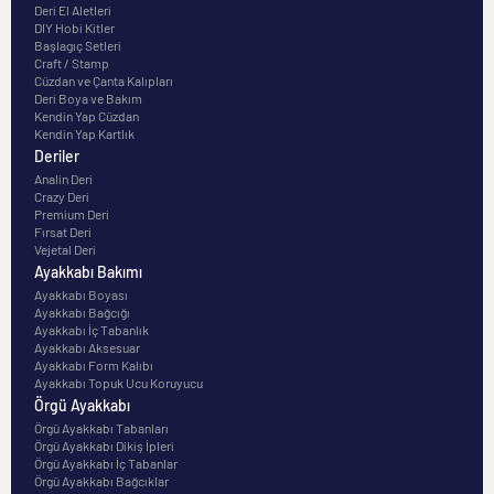
Deri El Aletleri
DIY Hobi Kitler
Başlagıç Setleri
Craft / Stamp
Cüzdan ve Çanta Kalıpları
Deri Boya ve Bakım
Kendin Yap Cüzdan
Kendin Yap Kartlık
Deriler
Analin Deri
Crazy Deri
Premium Deri
Fırsat Deri
Vejetal Deri
Ayakkabı Bakımı
Ayakkabı Boyası
Ayakkabı Bağcığı
Ayakkabı İç Tabanlık
Ayakkabı Aksesuar
Ayakkabı Form Kalıbı
Ayakkabı Topuk Ucu Koruyucu
Örgü Ayakkabı
Örgü Ayakkabı Tabanları
Örgü Ayakkabı Dikiş İpleri
Örgü Ayakkabı İç Tabanlar
Örgü Ayakkabı Bağcıklar