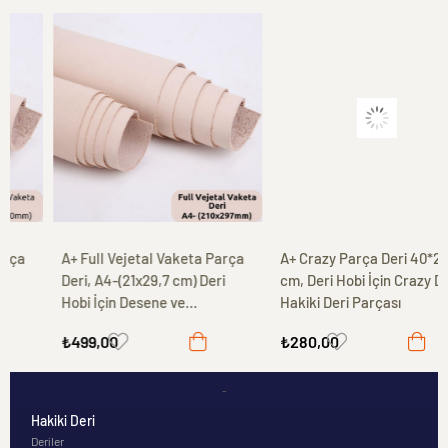
A+ Full Vejetal Vaketa Parça
A+ Crazy Parça Deri 40*25
Deri, A4-(21x29,7 cm) Deri
cm, Deri Hobi İçin Crazy Deri
Hobi İçin Desene ve
Hakiki Deri Parçası
Boyamaya Uygun Hakiki Deri
₺499,00
₺280,00
-
Hakiki Deri
Deriler