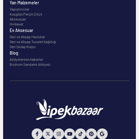
Yan Malzemeler
Yapıştırıcılar
Kuşgözü Perçin Çıtçıt
Akseusuar
Hırdavat
Ev Aksesuar
Deri ve Ahşap Havluluk
Deri ve Ahşap Tuvalet Kağıtlığı
Deri Dolap Kulpu
Blog
Atölyelerden haberler
Bodrum Sandalet Atölyesi