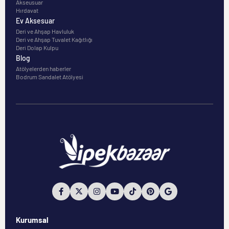
Akseusuar
Hırdavat
Ev Aksesuar
Deri ve Ahşap Havluluk
Deri ve Ahşap Tuvalet Kağıtlığı
Deri Dolap Kulpu
Blog
Atölyelerden haberler
Bodrum Sandalet Atölyesi
Kurumsal