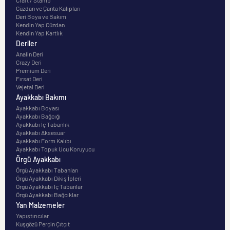
Cüzdan ve Çanta Kalıpları
Deri Boya ve Bakım
Kendin Yap Cüzdan
Kendin Yap Kartlık
Deriler
Analin Deri
Crazy Deri
Premium Deri
Fırsat Deri
Vejetal Deri
Ayakkabı Bakımı
Ayakkabı Boyası
Ayakkabı Bağcığı
Ayakkabı İç Tabanlık
Ayakkabı Aksesuar
Ayakkabı Form Kalıbı
Ayakkabı Topuk Ucu Koruyucu
Örgü Ayakkabı
Örgü Ayakkabı Tabanları
Örgü Ayakkabı Dikiş İpleri
Örgü Ayakkabı İç Tabanlar
Örgü Ayakkabı Bağcıklar
Yan Malzemeler
Yapıştırıcılar
Kuşgözü Perçin Çıtçıt