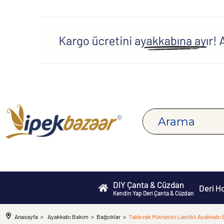
DIY Çanta & Cüzdan
Deri H
Kendin Yap Deri Çanta & Cüzdan
Anasayfa
Ayakkabı Bakım
Bağcıklar
Takbırak Mıknatıslı Lastikli Ayakkabı 