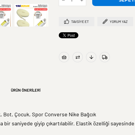
TAVSIYE ET
YORUM YAZ
ÜRÜN ÖNERILERI
cık, Bot, Çocuk, Spor Converse Nike Bağcık
a bir saniyede giyip çıkartılabilir. Elastik özelliği sayesind