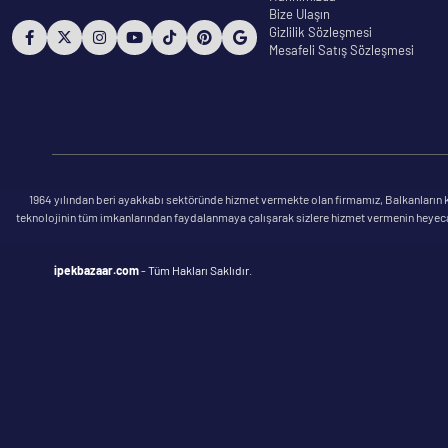
Bize Ulaşın
Gizlilik Sözleşmesi
Mesafeli Satış Sözleşmesi
1964 yılından beri ayakkabı sektöründe hizmet vermekte olan firmamız, Balkanların kü
teknolojinin tüm imkanlarından faydalanmaya çalışarak sizlere hizmet vermenin heyecanı 
ipekbazaar.com
- Tüm Hakları Saklıdır.