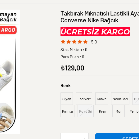
Takbırak Mıknatıslı Lastikli Ay
Converse Nike Bağcık
ÜCRETSİZ KARGO
5.0
Stok Miktarı
:
0
Para Puan
:
0
₺129,00
Renk
Siyah
Lacivert
Kahve
Neon Sarı
BO
Kırmızı
Koyu Gri
Krem
Mor
Pemb