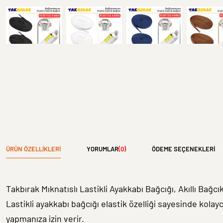
ÜRÜN ÖZELLIKLERI
YORUMLAR
(0)
ÖDEME SEÇENEKLERI
Takbırak Mıknatıslı Lastikli Ayakkabı Bağcığı, Akıllı Bağ
Lastikli ayakkabı bağcığı elastik özelliği sayesinde kolayc
yapmanıza izin verir.