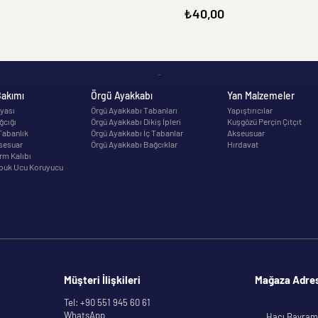
₺40,00
-
Bakımı
Örgü Ayakkabı
Yan Malzemeler
yası
Örgü Ayakkabı Tabanları
Yapıştırıcılar
ğcığı
Örgü Ayakkabı Dikiş İpleri
Kuşgözü Perçin Çıtçıt
Tabanlık
Örgü Ayakkabı İç Tabanlar
Akseusuar
sesuar
Örgü Ayakkabı Bağcıklar
Hırdavat
rm Kalıbı
puk Ucu Koruyucu
Müşteri İlişkileri
Mağaza Adre
Tel: +90 551 945 60 61
WhatsApp
Hacı Bayram 