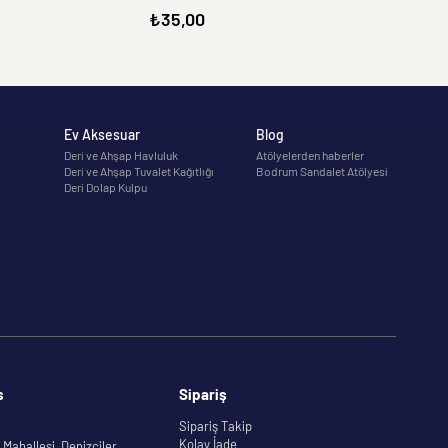
₺35,00
Ev Aksesuar
Blog
Deri ve Ahşap Havluluk
Atölyelerden haberler
Deri ve Ahşap Tuvalet Kağıtlığı
Bodrum Sandalet Atölyesi
Deri Dolap Kulpu
s
Sipariş
Sipariş Takip
Kolay İade
Mahallesi, Denizciler