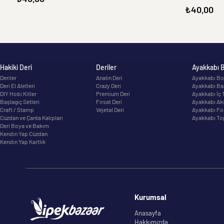
₺40,00
Hakiki Deri
Deriler
Ayakkabı 
Deriler
Analin Deri
Ayakkabı Bo
Deri El Aletleri
Crazy Deri
Ayakkabı Ba
DIY Hobi Kitler
Premium Deri
Ayakkabı İç 
Başlagıç Setleri
Fırsat Deri
Ayakkabı Ak
Craft / Stamp
Vejetal Deri
Ayakkabı Fo
Cüzdan ve Çanta Kalıpları
Ayakkabı To
Deri Boya ve Bakım
Kendin Yap Cüzdan
Kendin Yap Kartlık
Kurumsal
Anasayfa
Hakkımızda