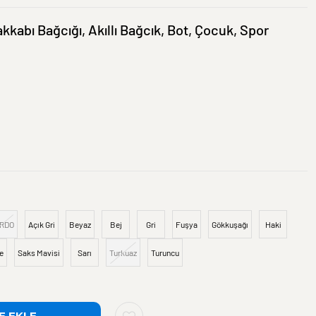
akkabı Bağcığı, Akıllı Bağcık, Bot, Çocuk, Spor
RDO
Açık Gri
Beyaz
Bej
Gri
Fuşya
Gökkuşağı
Haki
e
Saks Mavisi
Sarı
Turkuaz
Turuncu