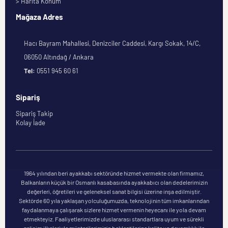
> Harita Konum
Mağaza Adres
Hacı Bayram Mahallesi, Denizciler Caddesi, Kargı Sokak, 14/C,
06050 Altındağ / Ankara
Tel:
0551 945 60 61
Sipariş
Sipariş Takip
Kolay İade
1964 yılından beri ayakkabı sektöründe hizmet vermekte olan firmamız,
Balkanların küçük bir Osmanlı kasabasında ayakkabıcı olan dedelerimizin
değerleri, öğretileri ve geleneksel sanat bilgisi üzerine inşa edilmiştir.
Sektörde 60 yıla yaklaşan yolculuğumuzda, teknolojinin tüm imkanlarından
faydalanmaya çalışarak sizlere hizmet vermenin heyecanı ile yola devam
etmekteyiz. Faaliyetlerimizde uluslararası standartlara uyum ve sürekli
gelişim ilkeleriyle müşterilerimizin beklentilerine kalite ve devamlılık ile