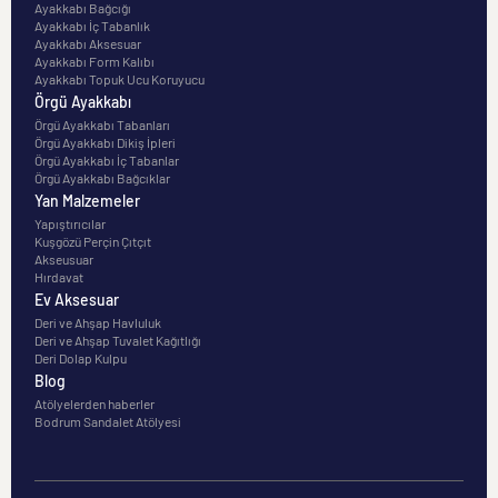
Ayakkabı Bağcığı
Ayakkabı İç Tabanlık
Ayakkabı Aksesuar
Ayakkabı Form Kalıbı
Ayakkabı Topuk Ucu Koruyucu
Örgü Ayakkabı
Örgü Ayakkabı Tabanları
Örgü Ayakkabı Dikiş İpleri
Örgü Ayakkabı İç Tabanlar
Örgü Ayakkabı Bağcıklar
Yan Malzemeler
Yapıştırıcılar
Kuşgözü Perçin Çıtçıt
Akseusuar
Hırdavat
Ev Aksesuar
Deri ve Ahşap Havluluk
Deri ve Ahşap Tuvalet Kağıtlığı
Deri Dolap Kulpu
Blog
Atölyelerden haberler
Bodrum Sandalet Atölyesi