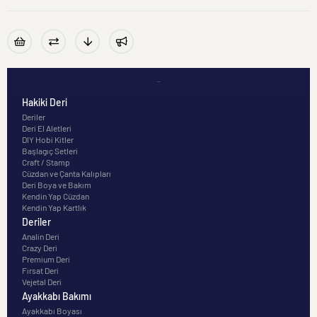
-
Hakiki Deri
Deriler
Deri El Aletleri
DIY Hobi Kitler
Başlagıç Setleri
Craft / Stamp
Cüzdan ve Çanta Kalıpları
Deri Boya ve Bakım
Kendin Yap Cüzdan
Kendin Yap Kartlık
Deriler
Analin Deri
Crazy Deri
Premium Deri
Fırsat Deri
Vejetal Deri
Ayakkabı Bakımı
Ayakkabı Boyası