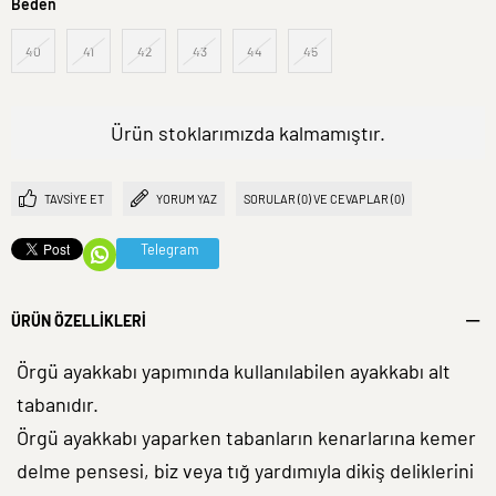
Beden
40
41
42
43
44
45
Ürün stoklarımızda kalmamıştır.
TAVSIYE ET
YORUM YAZ
SORULAR (0) VE CEVAPLAR (0)
Telegram
ÜRÜN ÖZELLIKLERI
Örgü ayakkabı yapımında kullanılabilen ayakkabı alt
tabanıdır.
Örgü ayakkabı yaparken tabanların kenarlarına kemer
delme pensesi, biz veya tığ yardımıyla dikiş deliklerini