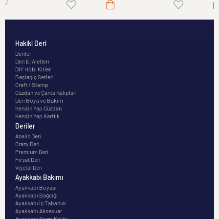
-
Hakiki Deri
Deriler
Deri El Aletleri
DIY Hobi Kitler
Başlagıç Setleri
Craft / Stamp
Cüzdan ve Çanta Kalıpları
Deri Boya ve Bakım
Kendin Yap Cüzdan
Kendin Yap Kartlık
Deriler
Analin Deri
Crazy Deri
Premium Deri
Fırsat Deri
Vejetal Deri
Ayakkabı Bakımı
Ayakkabı Boyası
Ayakkabı Bağcığı
Ayakkabı İç Tabanlık
Ayakkabı Aksesuar
Ayakkabı Form Kalıbı