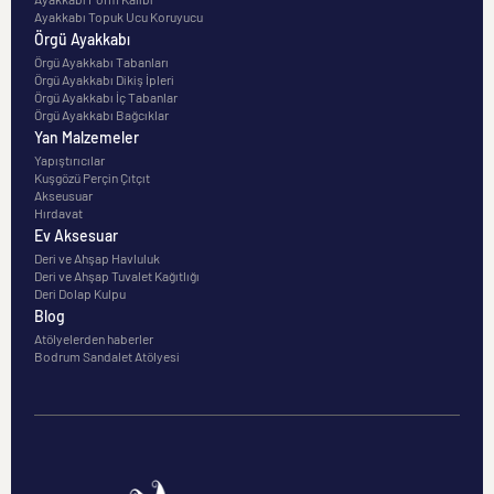
Ayakkabı Topuk Ucu Koruyucu
Örgü Ayakkabı
Örgü Ayakkabı Tabanları
Örgü Ayakkabı Dikiş İpleri
Örgü Ayakkabı İç Tabanlar
Örgü Ayakkabı Bağcıklar
Yan Malzemeler
Yapıştırıcılar
Kuşgözü Perçin Çıtçıt
Akseusuar
Hırdavat
Ev Aksesuar
Deri ve Ahşap Havluluk
Deri ve Ahşap Tuvalet Kağıtlığı
Deri Dolap Kulpu
Blog
Atölyelerden haberler
Bodrum Sandalet Atölyesi