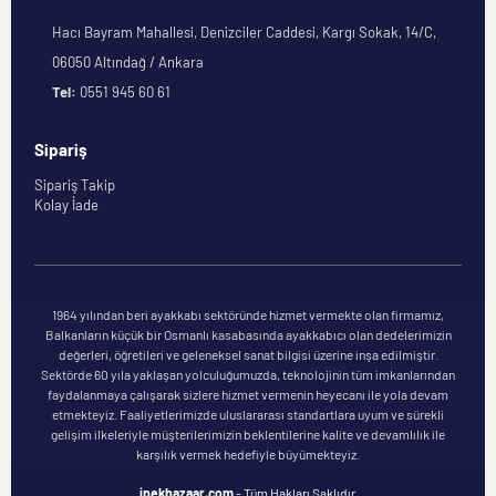
Hacı Bayram Mahallesi, Denizciler Caddesi, Kargı Sokak, 14/C,
06050 Altındağ / Ankara
Tel:
0551 945 60 61
Sipariş
Sipariş Takip
Kolay İade
1964 yılından beri ayakkabı sektöründe hizmet vermekte olan firmamız,
Balkanların küçük bir Osmanlı kasabasında ayakkabıcı olan dedelerimizin
değerleri, öğretileri ve geleneksel sanat bilgisi üzerine inşa edilmiştir.
Sektörde 60 yıla yaklaşan yolculuğumuzda, teknolojinin tüm imkanlarından
faydalanmaya çalışarak sizlere hizmet vermenin heyecanı ile yola devam
etmekteyiz. Faaliyetlerimizde uluslararası standartlara uyum ve sürekli
gelişim ilkeleriyle müşterilerimizin beklentilerine kalite ve devamlılık ile
karşılık vermek hedefiyle büyümekteyiz.
ipekbazaar.com
- Tüm Hakları Saklıdır.