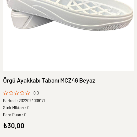
Örgü Ayakkabı Tabanı MCZ46 Beyaz
0.0
Barkod
:
2022024009171
Stok Miktarı
:
0
Para Puan
:
0
₺30,00