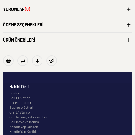
YORUMLAR
(0)
ÖDEME SEÇENEKLERI
ÜRÜN ÖNERILERI
-
Hakiki Deri
Deriler
Deri El Aletleri
DIY Hobi Kitler
Başlagıç Setleri
Craft / Stamp
Cüzdan ve Çanta Kalıpları
Deri Boya ve Bakım
Kendin Yap Cüzdan
Kendin Yap Kartlık