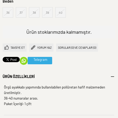
Beden
36
37
38
39
40
Ürün stoklarımızda kalmamıştır.
TAVSIYE ET
YORUM YAZ
SORULAR (0) VE CEVAPLAR (0)
Telegram
ÜRÜN ÖZELLIKLERI
Örgü ayakkabı yapımında bullanılabilen poliüretan hafif malzemeden
üretilmiştir.
36-40 numaralar arası.
Paket İçeriği: 1 çift