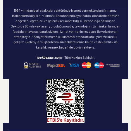
1964 yılından beri ayakkabı sektöründe hizmet vermekte olan firmamız,
Balkanların küçük bir Osmanlı kasabasında ayakkabıcı olan dedelerimizin
değerleri, öğretileri ve geleneksel sanat bilgisi üzerine inşa edilmiştir.
Sektörde 60 yıla yaklaşan yolculuğumuzda, teknolojinin tüm imkanlarından
faydalanmaya çalışarak sizlere hizmet vermenin heyecanı ile yola devam
etmekteyiz. Faaliyetlerimizde uluslararası standartlara uyum ve sürekli
gelişim ilkeleriyle müşterilerimizin beklentilerine kalite ve devamlılık ile
karşılık vermek hedefiyle büyümekteyiz.
ipekbazaar.com
- Tüm Hakları Saklıdır.