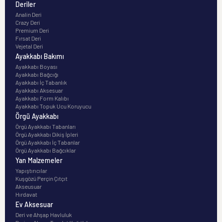
Deriler
Analin Deri
Crazy Deri
Premium Deri
Fırsat Deri
Vejetal Deri
Ayakkabı Bakımı
Ayakkabı Boyası
Ayakkabı Bağcığı
Ayakkabı İç Tabanlık
Ayakkabı Aksesuar
Ayakkabı Form Kalıbı
Ayakkabı Topuk Ucu Koruyucu
Örgü Ayakkabı
Örgü Ayakkabı Tabanları
Örgü Ayakkabı Dikiş İpleri
Örgü Ayakkabı İç Tabanlar
Örgü Ayakkabı Bağcıklar
Yan Malzemeler
Yapıştırıcılar
Kuşgözü Perçin Çıtçıt
Akseusuar
Hırdavat
Ev Aksesuar
Deri ve Ahşap Havluluk