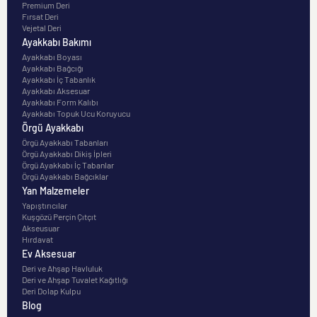
Premium Deri
Fırsat Deri
Vejetal Deri
Ayakkabı Bakımı
Ayakkabı Boyası
Ayakkabı Bağcığı
Ayakkabı İç Tabanlık
Ayakkabı Aksesuar
Ayakkabı Form Kalıbı
Ayakkabı Topuk Ucu Koruyucu
Örgü Ayakkabı
Örgü Ayakkabı Tabanları
Örgü Ayakkabı Dikiş İpleri
Örgü Ayakkabı İç Tabanlar
Örgü Ayakkabı Bağcıklar
Yan Malzemeler
Yapıştırıcılar
Kuşgözü Perçin Çıtçıt
Akseusuar
Hırdavat
Ev Aksesuar
Deri ve Ahşap Havluluk
Deri ve Ahşap Tuvalet Kağıtlığı
Deri Dolap Kulpu
Blog