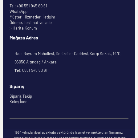
Tel: +90 551 945 60 61
WhatsApp
Müşteri Hizmetleri İletişim
Ödeme, Teslimat ve İade
> Harita Konum
Mağaza Adres
Hacı Bayram Mahallesi, Denizciler Caddesi, Kargı Sokak, 14/C,
06050 Altındağ / Ankara
Tel:
0551 945 60 61
Sipariş
Sipariş Takip
Kolay İade
1964 yılından beri ayakkabı sektöründe hizmet vermekte olan firmamız,
Balkanların küçük bir Osmanlı kasabasında ayakkabıcı olan dedelerimizin