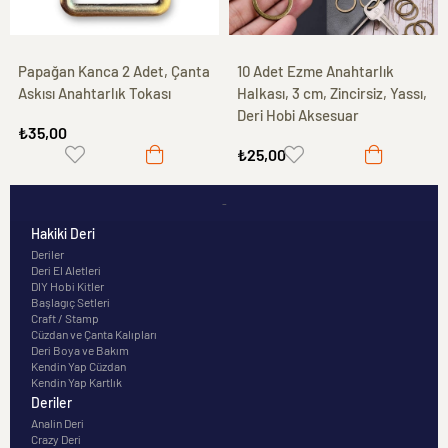
Papağan Kanca 2 Adet, Çanta
10 Adet Ezme Anahtarlık
Askısı Anahtarlık Tokası
Halkası, 3 cm, Zincirsiz, Yassı,
Deri Hobi Aksesuar
₺35,00
₺25,00
-
Hakiki Deri
Deriler
Deri El Aletleri
DIY Hobi Kitler
Başlagıç Setleri
Craft / Stamp
Cüzdan ve Çanta Kalıpları
Deri Boya ve Bakım
Kendin Yap Cüzdan
Kendin Yap Kartlık
Deriler
Analin Deri
Crazy Deri