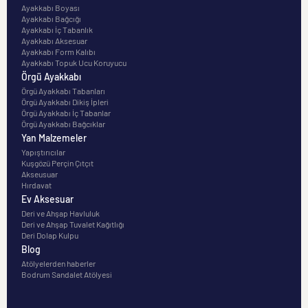
Ayakkabı Boyası
Ayakkabı Bağcığı
Ayakkabı İç Tabanlık
Ayakkabı Aksesuar
Ayakkabı Form Kalıbı
Ayakkabı Topuk Ucu Koruyucu
Örgü Ayakkabı
Örgü Ayakkabı Tabanları
Örgü Ayakkabı Dikiş İpleri
Örgü Ayakkabı İç Tabanlar
Örgü Ayakkabı Bağcıklar
Yan Malzemeler
Yapıştırıcılar
Kuşgözü Perçin Çıtçıt
Akseusuar
Hırdavat
Ev Aksesuar
Deri ve Ahşap Havluluk
Deri ve Ahşap Tuvalet Kağıtlığı
Deri Dolap Kulpu
Blog
Atölyelerden haberler
Bodrum Sandalet Atölyesi