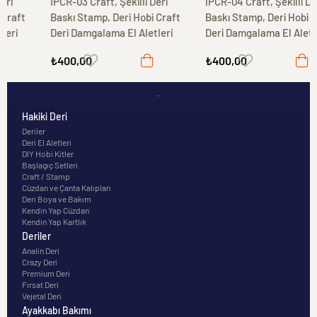
İPCR-03 Craft, Şekilli Deri
İPCR-04 Craft, Şekilli Deri
Baskı Stamp, Deri Hobi Craft
Baskı Stamp, Deri Hobi Craft
Deri Damgalama El Aletleri
Deri Damgalama El Aletleri
₺400,00
₺400,00
-
Hakiki Deri
Deriler
Deri El Aletleri
DIY Hobi Kitler
Başlagıç Setleri
Craft / Stamp
Cüzdan ve Çanta Kalıpları
Deri Boya ve Bakım
Kendin Yap Cüzdan
Kendin Yap Kartlık
Deriler
Analin Deri
Crazy Deri
Premium Deri
Fırsat Deri
Vejetal Deri
Ayakkabı Bakımı