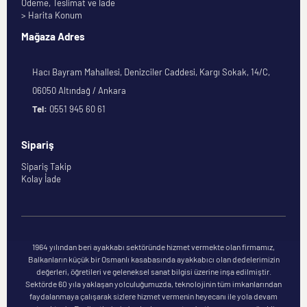
Ödeme, Teslimat ve İade
> Harita Konum
Mağaza Adres
Hacı Bayram Mahallesi, Denizciler Caddesi, Kargı Sokak, 14/C,
06050 Altındağ / Ankara
Tel:
0551 945 60 61
Sipariş
Sipariş Takip
Kolay İade
1964 yılından beri ayakkabı sektöründe hizmet vermekte olan firmamız,
Balkanların küçük bir Osmanlı kasabasında ayakkabıcı olan dedelerimizin
değerleri, öğretileri ve geleneksel sanat bilgisi üzerine inşa edilmiştir.
Sektörde 60 yıla yaklaşan yolculuğumuzda, teknolojinin tüm imkanlarından
faydalanmaya çalışarak sizlere hizmet vermenin heyecanı ile yola devam