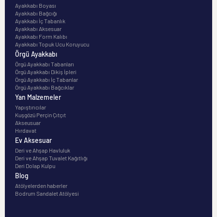
Ayakkabı Boyası
Ayakkabı Bağcığı
Ayakkabı İç Tabanlık
Ayakkabı Aksesuar
Ayakkabı Form Kalıbı
Ayakkabı Topuk Ucu Koruyucu
Örgü Ayakkabı
Örgü Ayakkabı Tabanları
Örgü Ayakkabı Dikiş İpleri
Örgü Ayakkabı İç Tabanlar
Örgü Ayakkabı Bağcıklar
Yan Malzemeler
Yapıştırıcılar
Kuşgözü Perçin Çıtçıt
Akseusuar
Hırdavat
Ev Aksesuar
Deri ve Ahşap Havluluk
Deri ve Ahşap Tuvalet Kağıtlığı
Deri Dolap Kulpu
Blog
Atölyelerden haberler
Bodrum Sandalet Atölyesi