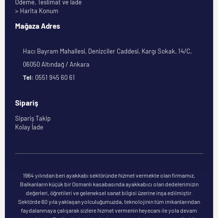
Ödeme, Teslimat ve İade
> Harita Konum
Mağaza Adres
Hacı Bayram Mahallesi, Denizciler Caddesi, Kargı Sokak, 14/C,
06050 Altındağ / Ankara
Tel:
0551 945 60 61
Sipariş
Sipariş Takip
Kolay İade
1964 yılından beri ayakkabı sektöründe hizmet vermekte olan firmamız,
Balkanların küçük bir Osmanlı kasabasında ayakkabıcı olan dedelerimizin
değerleri, öğretileri ve geleneksel sanat bilgisi üzerine inşa edilmiştir.
Sektörde 60 yıla yaklaşan yolculuğumuzda, teknolojinin tüm imkanlarından
faydalanmaya çalışarak sizlere hizmet vermenin heyecanı ile yola devam