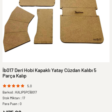
İb017 Deri Hobi Kapaklı Yatay Cüzdan Kalıbı 5
Parça Kalıp
5.0
Barkod
:
KALIP5PCİB017
Stok Miktarı
:
17
Para Puan
:
0