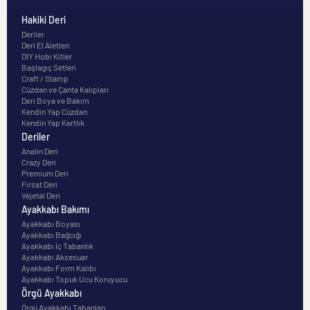
Hakiki Deri
Deriler
Deri El Aletleri
DIY Hobi Kitler
Başlagıç Setleri
Craft / Stamp
Cüzdan ve Çanta Kalıpları
Deri Boya ve Bakım
Kendin Yap Cüzdan
Kendin Yap Kartlık
Deriler
Analin Deri
Crazy Deri
Premium Deri
Fırsat Deri
Vejetal Deri
Ayakkabı Bakımı
Ayakkabı Boyası
Ayakkabı Bağcığı
Ayakkabı İç Tabanlık
Ayakkabı Aksesuar
Ayakkabı Form Kalıbı
Ayakkabı Topuk Ucu Koruyucu
Örgü Ayakkabı
Örgü Ayakkabı Tabanları