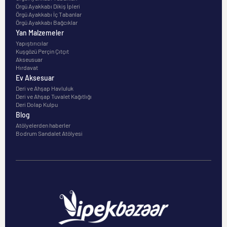
Örgü Ayakkabı Dikiş İpleri
Örgü Ayakkabı İç Tabanlar
Örgü Ayakkabı Bağcıklar
Yan Malzemeler
Yapıştırıcılar
Kuşgözü Perçin Çıtçıt
Akseusuar
Hırdavat
Ev Aksesuar
Deri ve Ahşap Havluluk
Deri ve Ahşap Tuvalet Kağıtlığı
Deri Dolap Kulpu
Blog
Atölyelerden haberler
Bodrum Sandalet Atölyesi