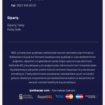
Tel:
0551 945 60 61
Sipariş
Sipariş Takip
Kolay İade
1964 yılından beri ayakkabı sektöründe hizmet vermekte olan firmamız,
Balkanların küçük bir Osmanlı kasabasında ayakkabıcı olan dedelerimizin
değerleri, öğretileri ve geleneksel sanat bilgisi üzerine inşa edilmiştir.
Sektörde 60 yıla yaklaşan yolculuğumuzda, teknolojinin tüm imkanlarından
faydalanmaya çalışarak sizlere hizmet vermenin heyecanı ile yola devam
etmekteyiz. Faaliyetlerimizde uluslararası standartlara uyum ve sürekli
gelişim ilkeleriyle müşterilerimizin beklentilerine kalite ve devamlılık ile
karşılık vermek hedefiyle büyümekteyiz.
ipekbazaar.com
- Tüm Hakları Saklıdır.