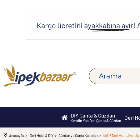
DIY Çanta & Cüzdan
Deri H
Kendin Yap Deri Çanta & Cüzdan
Anasayfa
Deri Hobi & DIY
Cüzdan ve Çanta Kalıpları
İb016 Deri Hobi Akordiy