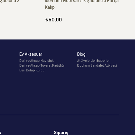
 Şablonu 2
ib04 Deri Hobi Kartlık Şablonu 3 Parça
Kalıp
₺50,00
Ev Aksesuar
Blog
Deri ve Ahşap Havluluk
Atölyelerden haberler
Deri ve Ahşap Tuvalet Kağıtlığı
Bodrum Sandalet Atölyesi
Deri Dolap Kulpu
s
Sipariş