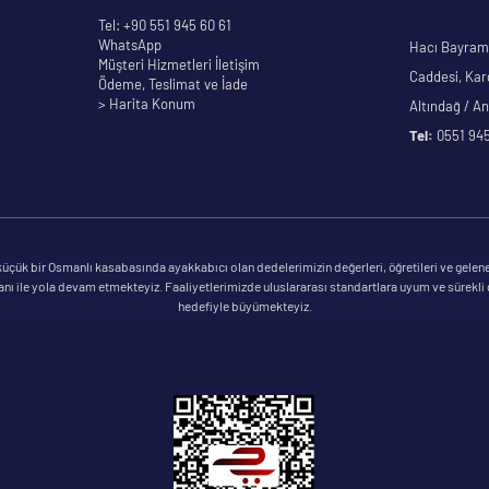
Tel: +90 551 945 60 61
WhatsApp
Hacı Bayram 
Müşteri Hizmetleri İletişim
Caddesi, Kar
Ödeme, Teslimat ve İade
> Harita Konum
Altındağ / A
Tel:
0551 945
çük bir Osmanlı kasabasında ayakkabıcı olan dedelerimizin değerleri, öğretileri ve gelene
ile yola devam etmekteyiz. Faaliyetlerimizde uluslararası standartlara uyum ve sürekli geli
hedefiyle büyümekteyiz.