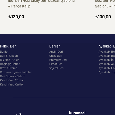
ib01 Deri Hobi Dikey Deri Cüzdan Şablonu
ib02 Deri Ho
4 Parça Kalıp
Şablonu 4 P
₺120,00
₺100,00
Hakiki Deri
Deriler
Ayakkabı 
Deriler
Analin Deri
Ayakkabı Bo
Deri El Aletleri
Crazy Deri
Ayakkabı Ba
DIY Hobi Kitler
Premium Deri
Ayakkabı İç 
Başlagıç Setleri
Fırsat Deri
Ayakkabı Ak
Craft / Stamp
Vejetal Deri
Ayakkabı Fo
Cüzdan ve Çanta Kalıpları
Ayakkabı To
Deri Boya ve Bakım
Kendin Yap Cüzdan
Kendin Yap Kartlık
Kurumsal