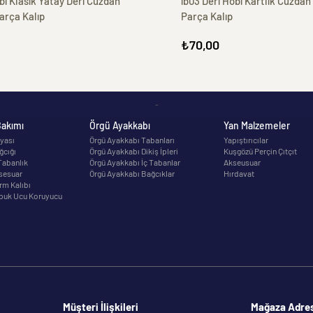
bi Klasik Yatay Deri Cüzdan
ib03 Deri Hobi Kartlık Cüzdan
arça Kalıp
Parça Kalıp
₺70,00
-
Bakımı
Örgü Ayakkabı
Yan Malzemeler
yası
Örgü Ayakkabı Tabanları
Yapıştırıcılar
ğcığı
Örgü Ayakkabı Dikiş İpleri
Kuşgözü Perçin Çıtçıt
Tabanlık
Örgü Ayakkabı İç Tabanlar
Akseusuar
sesuar
Örgü Ayakkabı Bağcıklar
Hırdavat
rm Kalıbı
puk Ucu Koruyucu
Müşteri İlişkileri
Mağaza Adre