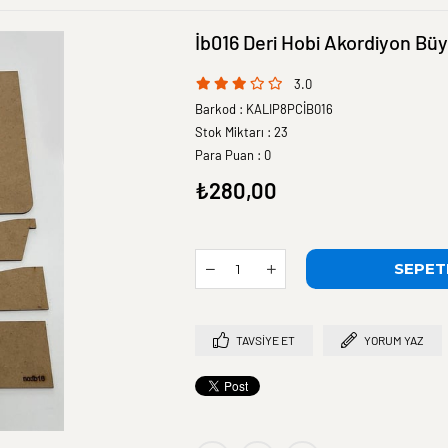
İb016 Deri Hobi Akordiyon Büy
3.0
Barkod
:
KALIP8PCİB016
Stok Miktarı
:
23
Para Puan
:
0
₺280,00
TAVSIYE ET
YORUM YAZ