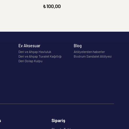
₺100,00
Ev Aksesuar
Blog
Deri ve Ahşap Havluluk
Atölyelerden haberler
Deri ve Ahşap Tuvalet Kağıtlığı
Bodrum Sandalet Atölyesi
Deri Dolap Kulpu
s
Sipariş