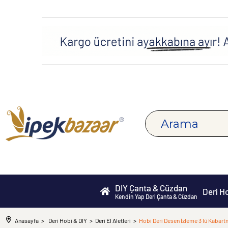
DIY Çanta & Cüzdan
Deri H
Kendin Yap Deri Çanta & Cüzdan
Anasayfa
Deri Hobi & DIY
Deri El Aletleri
Hobi Deri Desen İzleme 3 lü Kabartm