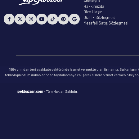
Anasayfa
Hakkımızda
Bize Ulaşın
Gizlilik Sözleşmesi
Mesafeli Satış Sözleşmesi
1964 yılından beri ayakkabı sektöründe hizmet vermekte olan firmamız, Balkanların kü
teknolojinin tüm imkanlarından faydalanmaya çalışarak sizlere hizmet vermenin heyecanı 
ipekbazaar.com
- Tüm Hakları Saklıdır.