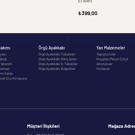
El Aleti
₺399,00
-
Bakımı
Örgü Ayakkabı
Yan Malzemeler
yası
Örgü Ayakkabı Tabanları
Yapıştırıcılar
ğcığı
Örgü Ayakkabı Dikiş İpleri
Kuşgözü Perçin Çıtçıt
Tabanlık
Örgü Ayakkabı İç Tabanlar
Akseusuar
sesuar
Örgü Ayakkabı Bağcıklar
Hırdavat
rm Kalıbı
puk Ucu Koruyucu
Müşteri İlişkileri
Mağaza Adre