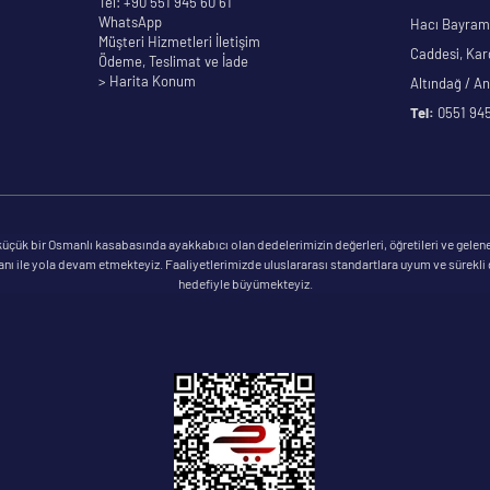
Tel: +90 551 945 60 61
WhatsApp
Hacı Bayram 
Müşteri Hizmetleri İletişim
Caddesi, Kar
Ödeme, Teslimat ve İade
> Harita Konum
Altındağ / A
Tel:
0551 945
çük bir Osmanlı kasabasında ayakkabıcı olan dedelerimizin değerleri, öğretileri ve gelene
ile yola devam etmekteyiz. Faaliyetlerimizde uluslararası standartlara uyum ve sürekli geli
hedefiyle büyümekteyiz.