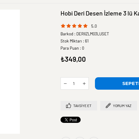
Hobi Deri Desen İzleme 3 lü K
5.0
Barkod
:
DERIIZLM03LUSET
Stok Miktarı
:
61
Para Puan
:
0
₺349,00
TAVSIYE ET
YORUM YAZ