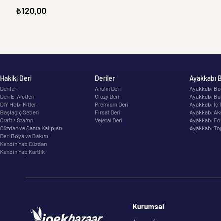
₺120,00
Hakiki Deri
Deriler
Ayakkabı 
Deriler
Analin Deri
Ayakkabı Bo
Deri El Aletleri
Crazy Deri
Ayakkabı Ba
DIY Hobi Kitler
Premium Deri
Ayakkabı İç 
Başlagıç Setleri
Fırsat Deri
Ayakkabı Ak
Craft / Stamp
Vejetal Deri
Ayakkabı Fo
Cüzdan ve Çanta Kalıpları
Ayakkabı To
Deri Boya ve Bakım
Kendin Yap Cüzdan
Kendin Yap Kartlık
Kurumsal