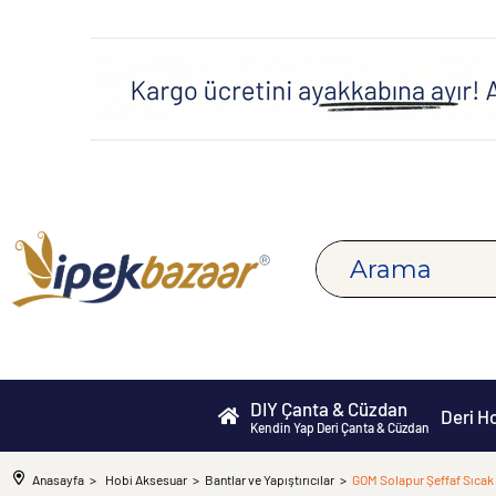
DIY Çanta & Cüzdan
Deri H
Kendin Yap Deri Çanta & Cüzdan
Anasayfa
Hobi Aksesuar
Bantlar ve Yapıştırıcılar
GOM Solapur Şeffaf Sıcak Y