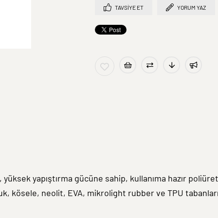
TAVSIYE ET
YORUM YAZ
lı, yüksek yapıştırma gücüne sahip, kullanıma hazır poliüret
, kösele, neolit, EVA, mikrolight rubber ve TPU tabanların