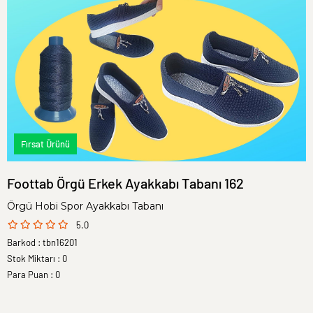
Fırsat Ürünü
Foottab Örgü Erkek Ayakkabı Tabanı 162
Örgü Hobi Spor Ayakkabı Tabanı
5.0
Barkod
:
tbn16201
Stok Miktarı
:
0
Para Puan
:
0