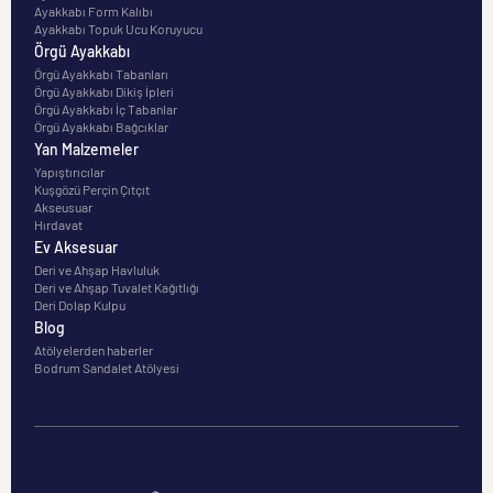
Ayakkabı Form Kalıbı
Ayakkabı Topuk Ucu Koruyucu
Örgü Ayakkabı
Örgü Ayakkabı Tabanları
Örgü Ayakkabı Dikiş İpleri
Örgü Ayakkabı İç Tabanlar
Örgü Ayakkabı Bağcıklar
Yan Malzemeler
Yapıştırıcılar
Kuşgözü Perçin Çıtçıt
Akseusuar
Hırdavat
Ev Aksesuar
Deri ve Ahşap Havluluk
Deri ve Ahşap Tuvalet Kağıtlığı
Deri Dolap Kulpu
Blog
Atölyelerden haberler
Bodrum Sandalet Atölyesi