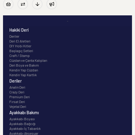
-
Hakiki Deri
Deriler
Deri El Aletleri
DIY Hobi Kitler
Başlagıç Setleri
Craft / Stamp
Cüzdan ve Çanta Kalıpları
Deri Boya ve Bakım
Kendin Yap Cüzdan
Kendin Yap Kartlık
Deriler
Analin Deri
Crazy Deri
Premium Deri
Fırsat Deri
Vejetal Deri
Ayakkabı Bakımı
Ayakkabı Boyası
Ayakkabı Bağcığı
Ayakkabı İç Tabanlık
Ayakkabı Aksesuar