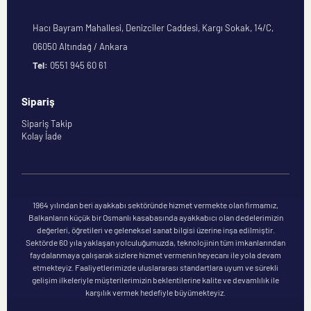
Hacı Bayram Mahallesi, Denizciler Caddesi, Kargı Sokak, 14/C,
06050 Altındağ / Ankara
Tel:
0551 945 60 61
Sipariş
Sipariş Takip
Kolay İade
1964 yılından beri ayakkabı sektöründe hizmet vermekte olan firmamız,
Balkanların küçük bir Osmanlı kasabasında ayakkabıcı olan dedelerimizin
değerleri, öğretileri ve geleneksel sanat bilgisi üzerine inşa edilmiştir.
Sektörde 60 yıla yaklaşan yolculuğumuzda, teknolojinin tüm imkanlarından
faydalanmaya çalışarak sizlere hizmet vermenin heyecanı ile yola devam
etmekteyiz. Faaliyetlerimizde uluslararası standartlara uyum ve sürekli
gelişim ilkeleriyle müşterilerimizin beklentilerine kalite ve devamlılık ile
karşılık vermek hedefiyle büyümekteyiz.