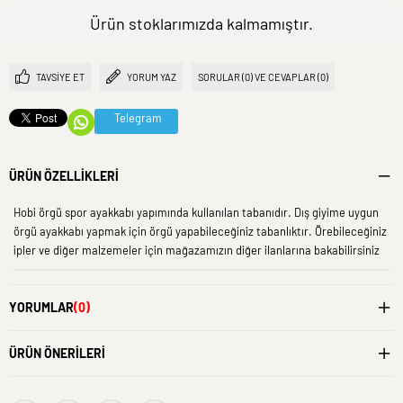
Ürün stoklarımızda kalmamıştır.
TAVSIYE ET
YORUM YAZ
SORULAR (0) VE CEVAPLAR (0)
Telegram
ÜRÜN ÖZELLIKLERI
Hobi örgü spor ayakkabı yapımında kullanılan tabanıdır. Dış giyime uygun
örgü ayakkabı yapmak için örgü yapabileceğiniz tabanlıktır. Örebileceğiniz
ipler ve diğer malzemeler için mağazamızın diğer ilanlarına bakabilirsiniz
YORUMLAR
(0)
ÜRÜN ÖNERILERI