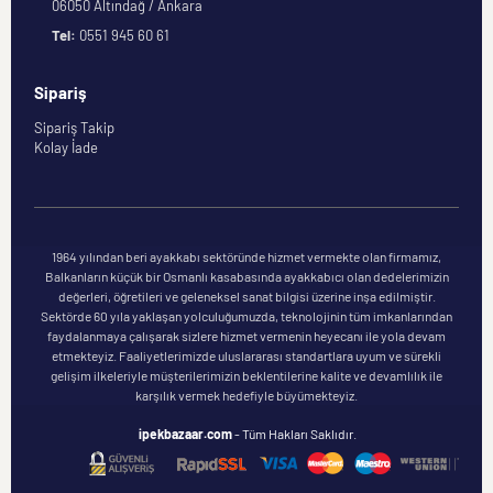
06050 Altındağ / Ankara
Tel:
0551 945 60 61
Sipariş
Sipariş Takip
Kolay İade
1964 yılından beri ayakkabı sektöründe hizmet vermekte olan firmamız,
Balkanların küçük bir Osmanlı kasabasında ayakkabıcı olan dedelerimizin
değerleri, öğretileri ve geleneksel sanat bilgisi üzerine inşa edilmiştir.
Sektörde 60 yıla yaklaşan yolculuğumuzda, teknolojinin tüm imkanlarından
faydalanmaya çalışarak sizlere hizmet vermenin heyecanı ile yola devam
etmekteyiz. Faaliyetlerimizde uluslararası standartlara uyum ve sürekli
gelişim ilkeleriyle müşterilerimizin beklentilerine kalite ve devamlılık ile
karşılık vermek hedefiyle büyümekteyiz.
ipekbazaar.com
- Tüm Hakları Saklıdır.