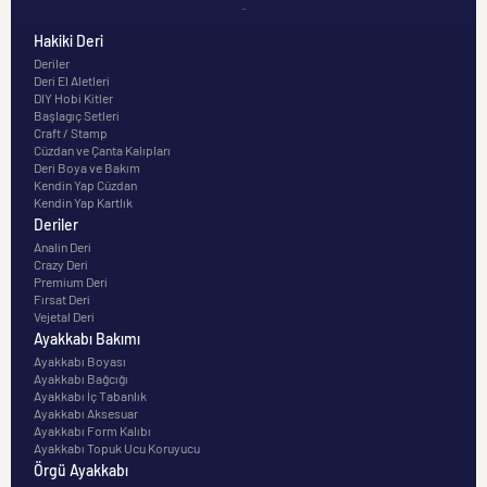
-
Hakiki Deri
Deriler
Deri El Aletleri
DIY Hobi Kitler
Başlagıç Setleri
Craft / Stamp
Cüzdan ve Çanta Kalıpları
Deri Boya ve Bakım
Kendin Yap Cüzdan
Kendin Yap Kartlık
Deriler
Analin Deri
Crazy Deri
Premium Deri
Fırsat Deri
Vejetal Deri
Ayakkabı Bakımı
Ayakkabı Boyası
Ayakkabı Bağcığı
Ayakkabı İç Tabanlık
Ayakkabı Aksesuar
Ayakkabı Form Kalıbı
Ayakkabı Topuk Ucu Koruyucu
Örgü Ayakkabı