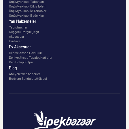
Örgü Ayakkabı Tabanları
Örgü Ayakkabı Dikiş İpleri
Örgü Ayakkabı İç Tabanlar
Örgü Ayakkabı Bağcıklar
Yan Malzemeler
Yapıştırıcılar
Kuşgözü Perçin Çıtçıt
Akseusuar
Hırdavat
Ev Aksesuar
Deri ve Ahşap Havluluk
Deri ve Ahşap Tuvalet Kağıtlığı
Deri Dolap Kulpu
Blog
Atölyelerden haberler
Bodrum Sandalet Atölyesi