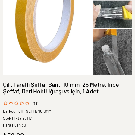
Çift Taraflı Şeffaf Bant, 10 mm-25 Metre, İnce -
Şeffaf, Deri Hobi Uğraşı vs için, 1 Adet
0.0
Barkod
:
CIFTSEFFBN010MM
Stok Miktarı
:
117
Para Puan
:
0