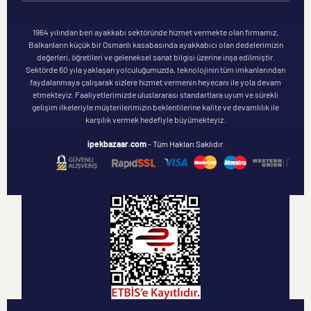
1964 yılından beri ayakkabı sektöründe hizmet vermekte olan firmamız,
Balkanların küçük bir Osmanlı kasabasında ayakkabıcı olan dedelerimizin
değerleri, öğretileri ve geleneksel sanat bilgisi üzerine inşa edilmiştir.
Sektörde 60 yıla yaklaşan yolculuğumuzda, teknolojinin tüm imkanlarından
faydalanmaya çalışarak sizlere hizmet vermenin heyecanı ile yola devam
etmekteyiz. Faaliyetlerimizde uluslararası standartlara uyum ve sürekli
gelişim ilkeleriyle müşterilerimizin beklentilerine kalite ve devamlılık ile
karşılık vermek hedefiyle büyümekteyiz.
ipekbazaar.com
- Tüm Hakları Saklıdır.