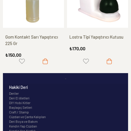
Gom Kontakt Sarı Yapıştırıcı
Lostra Tipi Yapıştırıcı Kutusu
225 Gr
₺170,00
₺150,00
-
Hakiki Deri
Deriler
Deri El Aletleri
DIY Hobi Kitler
Başlagıç Setleri
Craft / Stamp
Cüzdan ve Çanta Kalıpları
Deri Boya ve Bakım
Kendin Yap Cüzdan
Kendin Yap Kartlık