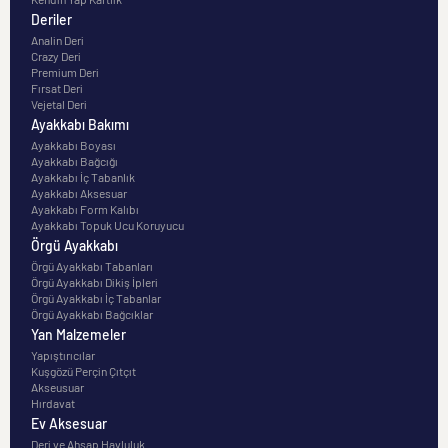
Deriler
Analin Deri
Crazy Deri
Premium Deri
Fırsat Deri
Vejetal Deri
Ayakkabı Bakımı
Ayakkabı Boyası
Ayakkabı Bağcığı
Ayakkabı İç Tabanlık
Ayakkabı Aksesuar
Ayakkabı Form Kalıbı
Ayakkabı Topuk Ucu Koruyucu
Örgü Ayakkabı
Örgü Ayakkabı Tabanları
Örgü Ayakkabı Dikiş İpleri
Örgü Ayakkabı İç Tabanlar
Örgü Ayakkabı Bağcıklar
Yan Malzemeler
Yapıştırıcılar
Kuşgözü Perçin Çıtçıt
Akseusuar
Hırdavat
Ev Aksesuar
Deri ve Ahşap Havluluk