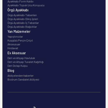
Ayakkabı Form Kalıbı
Ayakkabı Topuk Ucu Koruyucu
Örgü Ayakkabı
Örgü Ayakkabı Tabanları
Örgü Ayakkabı Dikiş İpleri
Örgü Ayakkabı İç Tabanlar
Örgü Ayakkabı Bağcıklar
Yan Malzemeler
Yapıştırıcılar
Kuşgözü Perçin Çıtçıt
Akseusuar
Hırdavat
Ev Aksesuar
Deri ve Ahşap Havluluk
Deri ve Ahşap Tuvalet Kağıtlığı
Deri Dolap Kulpu
Blog
Atölyelerden haberler
Bodrum Sandalet Atölyesi