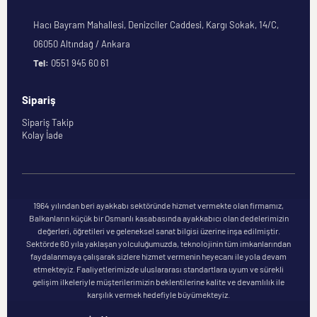
Hacı Bayram Mahallesi, Denizciler Caddesi, Kargı Sokak, 14/C,
06050 Altındağ / Ankara
Tel:
0551 945 60 61
Sipariş
Sipariş Takip
Kolay İade
1964 yılından beri ayakkabı sektöründe hizmet vermekte olan firmamız,
Balkanların küçük bir Osmanlı kasabasında ayakkabıcı olan dedelerimizin
değerleri, öğretileri ve geleneksel sanat bilgisi üzerine inşa edilmiştir.
Sektörde 60 yıla yaklaşan yolculuğumuzda, teknolojinin tüm imkanlarından
faydalanmaya çalışarak sizlere hizmet vermenin heyecanı ile yola devam
etmekteyiz. Faaliyetlerimizde uluslararası standartlara uyum ve sürekli
gelişim ilkeleriyle müşterilerimizin beklentilerine kalite ve devamlılık ile
karşılık vermek hedefiyle büyümekteyiz.