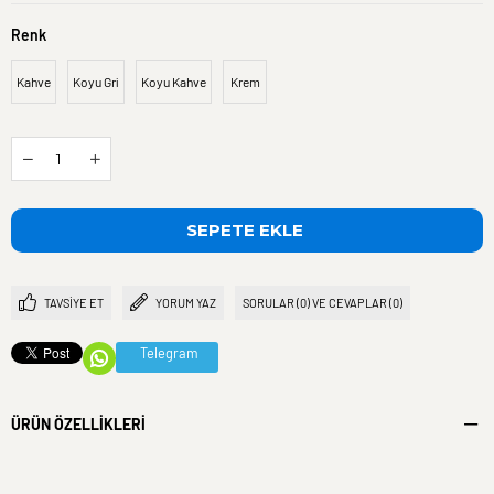
Renk
Kahve
Koyu Gri
Koyu Kahve
Krem
TAVSIYE ET
YORUM YAZ
SORULAR (0) VE CEVAPLAR (0)
Telegram
ÜRÜN ÖZELLIKLERI