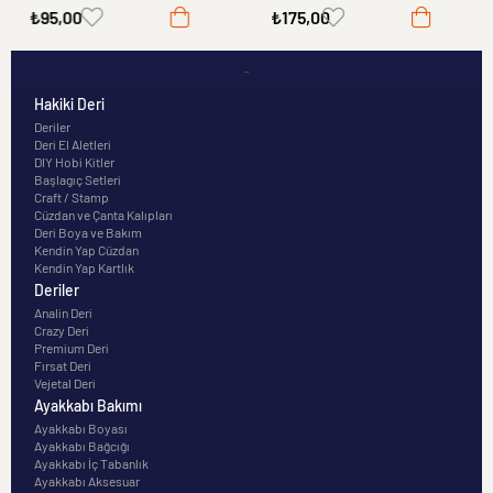
₺95,00
₺175,00
-
Hakiki Deri
Deriler
Deri El Aletleri
DIY Hobi Kitler
Başlagıç Setleri
Craft / Stamp
Cüzdan ve Çanta Kalıpları
Deri Boya ve Bakım
Kendin Yap Cüzdan
Kendin Yap Kartlık
Deriler
Analin Deri
Crazy Deri
Premium Deri
Fırsat Deri
Vejetal Deri
Ayakkabı Bakımı
Ayakkabı Boyası
Ayakkabı Bağcığı
Ayakkabı İç Tabanlık
Ayakkabı Aksesuar