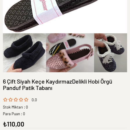
6 Çift Siyah Keçe KaydırmazDelikli Hobi Örgü
Panduf Patik Tabanı
0.0
Stok Miktarı
:
0
Para Puan
:
0
₺110,00