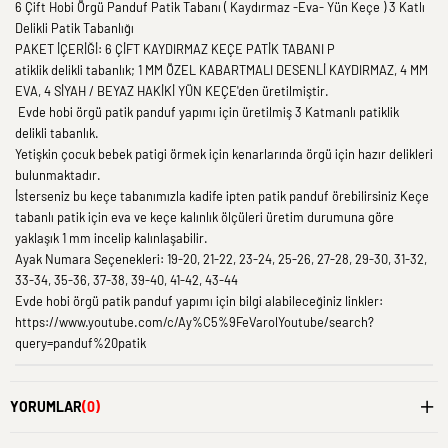
6 Çift Hobi Örgü Panduf Patik Tabanı ( Kaydırmaz -Eva- Yün Keçe ) 3 Katlı
Delikli Patik Tabanlığı
PAKET İÇERİĞİ: 6 ÇİFT KAYDIRMAZ KEÇE PATİK TABANI P
atiklik delikli tabanlık; 1 MM ÖZEL KABARTMALI DESENLİ KAYDIRMAZ, 4 MM
EVA, 4 SİYAH / BEYAZ HAKİKİ YÜN KEÇE'den üretilmiştir.
Evde hobi örgü patik panduf yapımı için üretilmiş 3 Katmanlı patiklik
delikli tabanlık.
Yetişkin çocuk bebek patigi örmek için kenarlarında örgü için hazır delikleri
bulunmaktadır.
İsterseniz bu keçe tabanımızla kadife ipten patik panduf örebilirsiniz Keçe
tabanlı patik için eva ve keçe kalınlık ölçüleri üretim durumuna göre
yaklaşık 1 mm incelip kalınlaşabilir.
Ayak Numara Seçenekleri: 19-20, 21-22, 23-24, 25-26, 27-28, 29-30, 31-32,
33-34, 35-36, 37-38, 39-40, 41-42, 43-44
Evde hobi örgü patik panduf yapımı için bilgi alabileceğiniz linkler:
https://www.youtube.com/c/Ay%C5%9FeVarolYoutube/search?
query=panduf%20patik
YORUMLAR
(0)