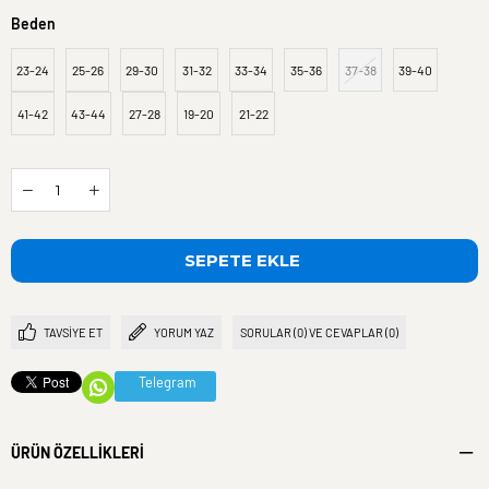
Beden
23-24
25-26
29-30
31-32
33-34
35-36
37-38
39-40
41-42
43-44
27-28
19-20
21-22
TAVSIYE ET
YORUM YAZ
SORULAR (0) VE CEVAPLAR (0)
Telegram
ÜRÜN ÖZELLIKLERI