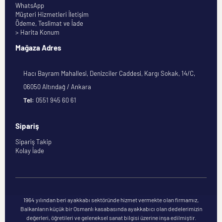
WhatsApp
Müşteri Hizmetleri İletişim
Ödeme, Teslimat ve İade
> Harita Konum
Mağaza Adres
Hacı Bayram Mahallesi, Denizciler Caddesi, Kargı Sokak, 14/C,
06050 Altındağ / Ankara
Tel:
0551 945 60 61
Sipariş
Sipariş Takip
Kolay İade
1964 yılından beri ayakkabı sektöründe hizmet vermekte olan firmamız,
Balkanların küçük bir Osmanlı kasabasında ayakkabıcı olan dedelerimizin
değerleri, öğretileri ve geleneksel sanat bilgisi üzerine inşa edilmiştir.