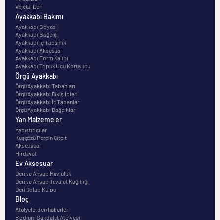
Vejetal Deri
Ayakkabı Bakımı
Ayakkabı Boyası
Ayakkabı Bağcığı
Ayakkabı İç Tabanlık
Ayakkabı Aksesuar
Ayakkabı Form Kalıbı
Ayakkabı Topuk Ucu Koruyucu
Örgü Ayakkabı
Örgü Ayakkabı Tabanları
Örgü Ayakkabı Dikiş İpleri
Örgü Ayakkabı İç Tabanlar
Örgü Ayakkabı Bağcıklar
Yan Malzemeler
Yapıştırıcılar
Kuşgözü Perçin Çıtçıt
Akseusuar
Hırdavat
Ev Aksesuar
Deri ve Ahşap Havluluk
Deri ve Ahşap Tuvalet Kağıtlığı
Deri Dolap Kulpu
Blog
Atölyelerden haberler
Bodrum Sandalet Atölyesi