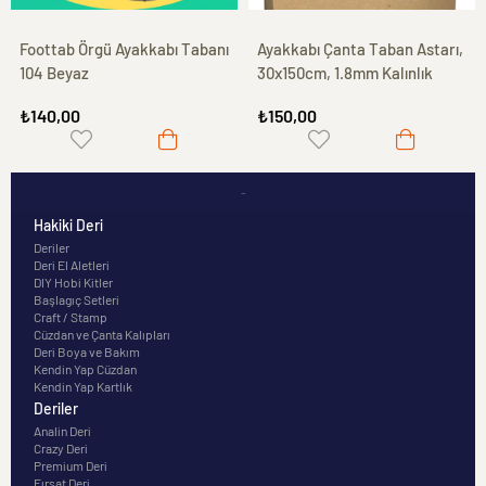
Foottab Örgü Ayakkabı Tabanı
Ayakkabı Çanta Taban Astarı,
104 Beyaz
30x150cm, 1.8mm Kalınlık
₺140,00
₺150,00
-
Hakiki Deri
Deriler
Deri El Aletleri
DIY Hobi Kitler
Başlagıç Setleri
Craft / Stamp
Cüzdan ve Çanta Kalıpları
Deri Boya ve Bakım
Kendin Yap Cüzdan
Kendin Yap Kartlık
Deriler
Analin Deri
Crazy Deri
Premium Deri
Fırsat Deri