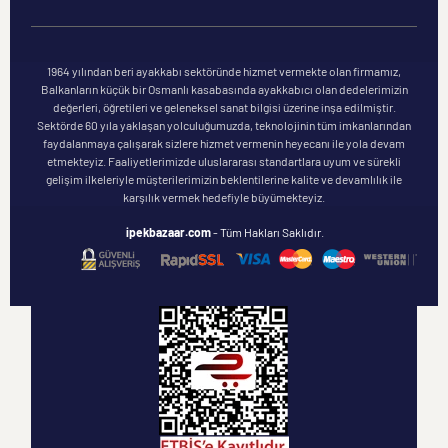
1964 yılından beri ayakkabı sektöründe hizmet vermekte olan firmamız,
Balkanların küçük bir Osmanlı kasabasında ayakkabıcı olan dedelerimizin
değerleri, öğretileri ve geleneksel sanat bilgisi üzerine inşa edilmiştir.
Sektörde 60 yıla yaklaşan yolculuğumuzda, teknolojinin tüm imkanlarından
faydalanmaya çalışarak sizlere hizmet vermenin heyecanı ile yola devam
etmekteyiz. Faaliyetlerimizde uluslararası standartlara uyum ve sürekli
gelişim ilkeleriyle müşterilerimizin beklentilerine kalite ve devamlılık ile
karşılık vermek hedefiyle büyümekteyiz.
ipekbazaar.com
- Tüm Hakları Saklıdır.