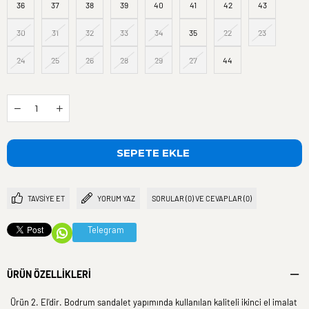
36
37
38
39
40
41
42
43
30
31
32
33
34
35
22
23
24
25
26
28
29
27
44
TAVSIYE ET
YORUM YAZ
SORULAR (0) VE CEVAPLAR (0)
Telegram
ÜRÜN ÖZELLIKLERI
Ürün 2. El'dir. Bodrum sandalet yapımında kullanılan kaliteli ikinci el imalat