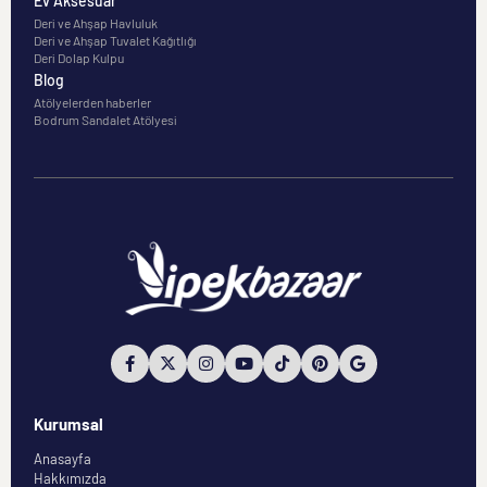
Ev Aksesuar
Deri ve Ahşap Havluluk
Deri ve Ahşap Tuvalet Kağıtlığı
Deri Dolap Kulpu
Blog
Atölyelerden haberler
Bodrum Sandalet Atölyesi
Kurumsal
Anasayfa
Hakkımızda