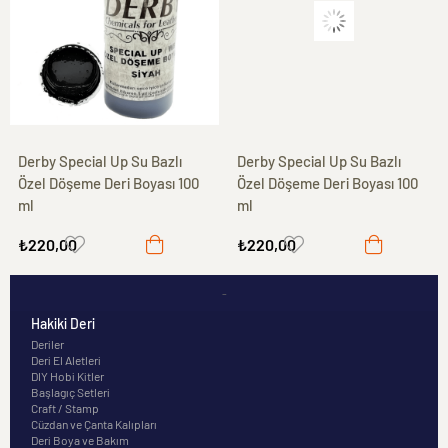
Derby Special Up Su Bazlı
Derby Special Up Su Bazlı
Özel Döşeme Deri Boyası 100
Özel Döşeme Deri Boyası 100
ml
ml
₺220,00
₺220,00
-
Hakiki Deri
Deriler
Deri El Aletleri
DIY Hobi Kitler
Başlagıç Setleri
Craft / Stamp
Cüzdan ve Çanta Kalıpları
Deri Boya ve Bakım