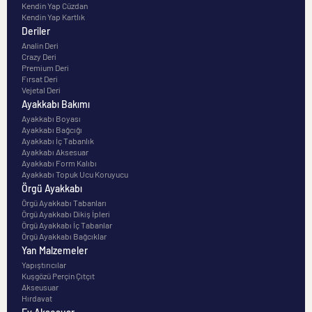
Kendin Yap Cüzdan
Kendin Yap Kartlık
Deriler
Analin Deri
Crazy Deri
Premium Deri
Fırsat Deri
Vejetal Deri
Ayakkabı Bakımı
Ayakkabı Boyası
Ayakkabı Bağcığı
Ayakkabı İç Tabanlık
Ayakkabı Aksesuar
Ayakkabı Form Kalıbı
Ayakkabı Topuk Ucu Koruyucu
Örgü Ayakkabı
Örgü Ayakkabı Tabanları
Örgü Ayakkabı Dikiş İpleri
Örgü Ayakkabı İç Tabanlar
Örgü Ayakkabı Bağcıklar
Yan Malzemeler
Yapıştırıcılar
Kuşgözü Perçin Çıtçıt
Akseusuar
Hırdavat