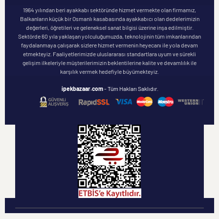
1964 yılından beri ayakkabı sektöründe hizmet vermekte olan firmamız,
Balkanların küçük bir Osmanlı kasabasında ayakkabıcı olan dedelerimizin
değerleri, öğretileri ve geleneksel sanat bilgisi üzerine inşa edilmiştir.
Sektörde 60 yıla yaklaşan yolculuğumuzda, teknolojinin tüm imkanlarından
faydalanmaya çalışarak sizlere hizmet vermenin heyecanı ile yola devam
etmekteyiz. Faaliyetlerimizde uluslararası standartlara uyum ve sürekli
gelişim ilkeleriyle müşterilerimizin beklentilerine kalite ve devamlılık ile
karşılık vermek hedefiyle büyümekteyiz.
ipekbazaar.com
- Tüm Hakları Saklıdır.