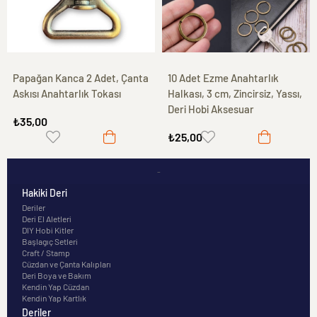
Papağan Kanca 2 Adet, Çanta
10 Adet Ezme Anahtarlık
Askısı Anahtarlık Tokası
Halkası, 3 cm, Zincirsiz, Yassı,
Deri Hobi Aksesuar
₺35,00
₺25,00
-
Hakiki Deri
Deriler
Deri El Aletleri
DIY Hobi Kitler
Başlagıç Setleri
Craft / Stamp
Cüzdan ve Çanta Kalıpları
Deri Boya ve Bakım
Kendin Yap Cüzdan
Kendin Yap Kartlık
Deriler