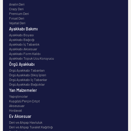
Analin Deri
Crazy Deri
Premium Deri
Fırsat Deri
Vejetal Deri
Ayakkabı Bakımı
Ayakkabı Boyası
Ayakkabı Bağcığı
Ayakkabı İç Tabanlık
Ayakkabı Aksesuar
Ayakkabı Form Kalıbı
Ayakkabı Topuk Ucu Koruyucu
Örgü Ayakkabı
Örgü Ayakkabı Tabanları
Örgü Ayakkabı Dikiş İpleri
Örgü Ayakkabı İç Tabanlar
Örgü Ayakkabı Bağcıklar
Yan Malzemeler
Yapıştırıcılar
Kuşgözü Perçin Çıtçıt
Akseusuar
Hırdavat
Ev Aksesuar
Deri ve Ahşap Havluluk
Deri ve Ahşap Tuvalet Kağıtlığı