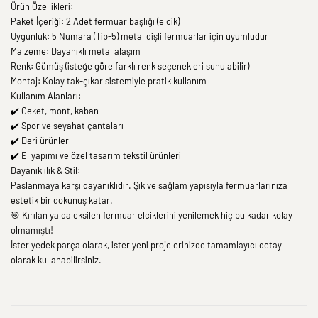
Ürün Özellikleri:
Paket İçeriği: 2 Adet fermuar başlığı (elcik)
Uygunluk: 5 Numara (Tip-5) metal dişli fermuarlar için uyumludur
Malzeme: Dayanıklı metal alaşım
Renk: Gümüş (isteğe göre farklı renk seçenekleri sunulabilir)
Montaj: Kolay tak-çıkar sistemiyle pratik kullanım
Kullanım Alanları:
✔️ Ceket, mont, kaban
✔️ Spor ve seyahat çantaları
✔️ Deri ürünler
✔️ El yapımı ve özel tasarım tekstil ürünleri
Dayanıklılık & Stil:
Paslanmaya karşı dayanıklıdır. Şık ve sağlam yapısıyla fermuarlarınıza
estetik bir dokunuş katar.
🎯 Kırılan ya da eksilen fermuar elciklerini yenilemek hiç bu kadar kolay
olmamıştı!
İster yedek parça olarak, ister yeni projelerinizde tamamlayıcı detay
olarak kullanabilirsiniz.