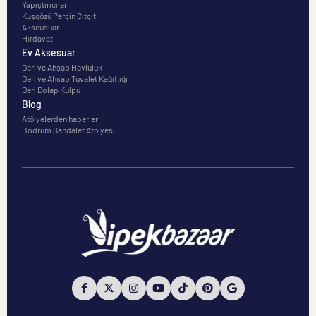
Yapıştırıcılar
Kuşgözü Perçin Çıtçıt
Akseusuar
Hırdavat
Ev Aksesuar
Deri ve Ahşap Havluluk
Deri ve Ahşap Tuvalet Kağıtlığı
Deri Dolap Kulpu
Blog
Atölyelerden haberler
Bodrum Sandalet Atölyesi