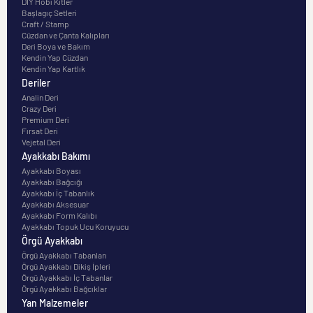
DIY Hobi Kitler
Başlagıç Setleri
Craft / Stamp
Cüzdan ve Çanta Kalıpları
Deri Boya ve Bakım
Kendin Yap Cüzdan
Kendin Yap Kartlık
Deriler
Analin Deri
Crazy Deri
Premium Deri
Fırsat Deri
Vejetal Deri
Ayakkabı Bakımı
Ayakkabı Boyası
Ayakkabı Bağcığı
Ayakkabı İç Tabanlık
Ayakkabı Aksesuar
Ayakkabı Form Kalıbı
Ayakkabı Topuk Ucu Koruyucu
Örgü Ayakkabı
Örgü Ayakkabı Tabanları
Örgü Ayakkabı Dikiş İpleri
Örgü Ayakkabı İç Tabanlar
Örgü Ayakkabı Bağcıklar
Yan Malzemeler