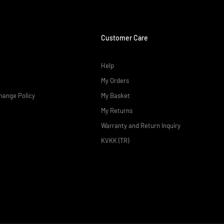
Customer Care
Help
My Orders
hange Policy
My Basket
My Returns
Warranty and Return Inquiry
KVKK (TR)