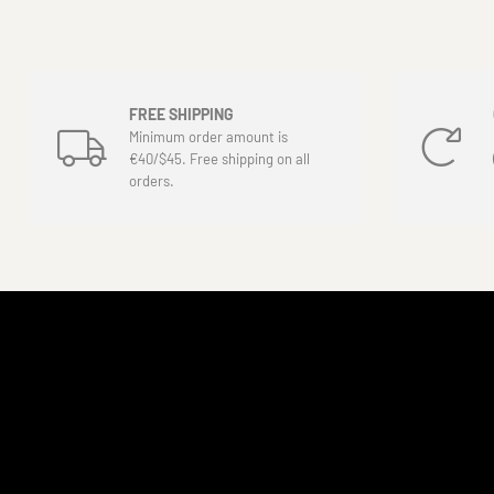
FREE SHIPPING
Minimum order amount is
€40/$45. Free shipping on all
orders.