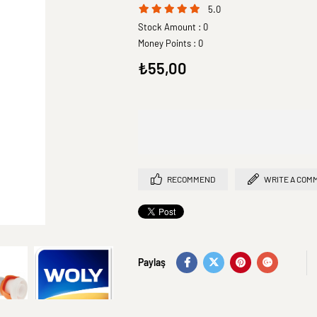
5.0
Stock Amount
:
0
Money Points
:
0
₺55,00
RECOMMEND
WRITE A COM
Paylaş