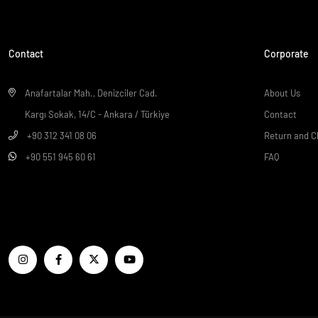
Contact
Corporate
Anafartalar Mah., Denizciler Cad.
About Us
Kargı Sokak, 14/C - Ankara / Türkiye
Contact
+90 312 341 08 06
Return and C
+90 551 945 60 61
FAQ