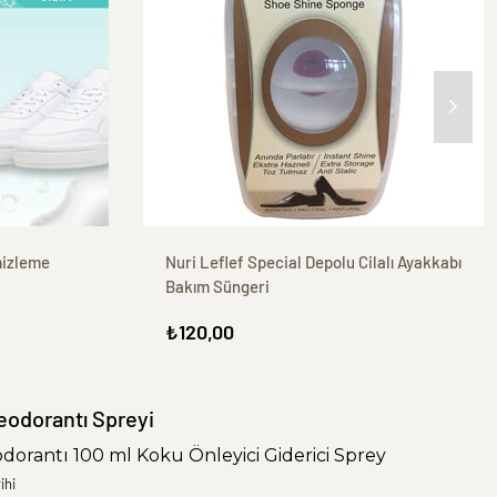
mizleme
Nuri Leflef Special Depolu Cilalı Ayakkabı
Bakım Süngeri
₺120,00
eodorantı Spreyi
orantı 100 ml Koku Önleyici Giderici Sprey
ihi