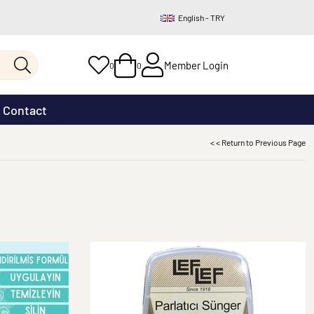
English - TRY
Member Login
0
0
Contact
< < Return to Previous Page