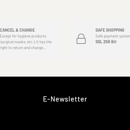
CANCEL & CHANGE
SAFE SHOPPING
Except for hygiene products
Safe payment syste
SSL 256 Bit
(surgical masks, etc.), it has the
right to return and change..
E-Newsletter