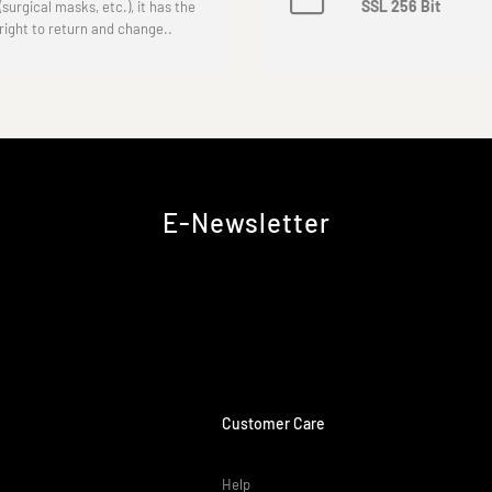
SSL 256 Bit
(surgical masks, etc.), it has the
right to return and change..
E-Newsletter
Customer Care
Help