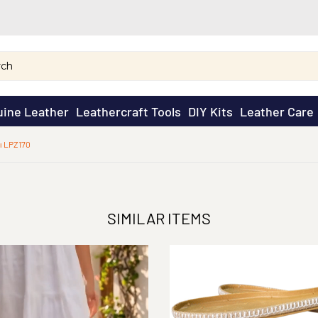
ine Leather
Leathercraft Tools
DIY Kits
Leather Care
ı LPZ170
SIMILAR ITEMS