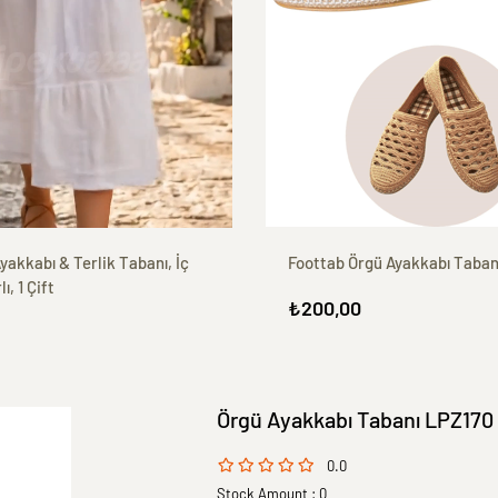
akkabı & Terlik Tabanı, İç
Foottab Örgü Ayakkabı Taban
ı, 1 Çift
₺200,00
Örgü Ayakkabı Tabanı LPZ170
0.0
Stock Amount
:
0