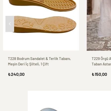
T228 Bodrum Sandalet & Terlik Tabanı,
T229 Örgü Ay
Meşin Deri İç Şilteli, 1 Çift
Taban Astarl
₺240,00
₺150,00