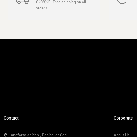
€40/$45. Free shipping on all
orders.
Contact
Corporate
Anafartalar Mah., Denizciler Cad.
About Us