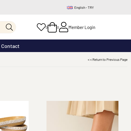
English - TRY
Member Login
0
0
Contact
< < Return to Previous Page