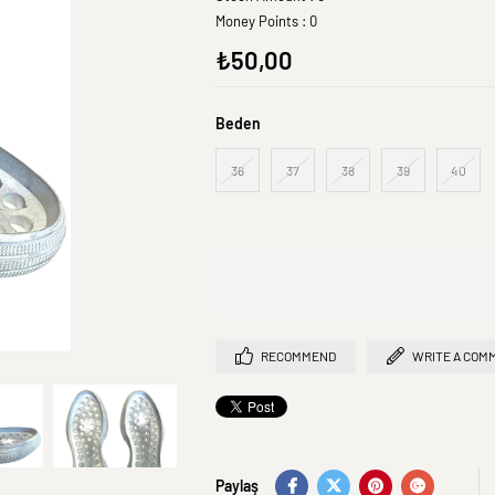
Money Points
:
0
₺50,00
Beden
36
37
38
39
40
RECOMMEND
WRITE A COM
Paylaş