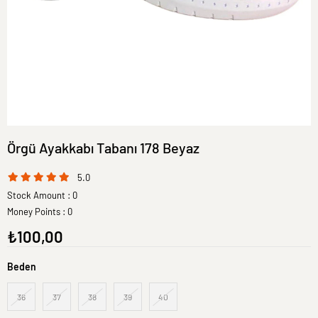
Örgü Ayakkabı Tabanı 178 Beyaz
5.0
Stock Amount
:
0
Money Points
:
0
₺100,00
Beden
36
37
38
39
40