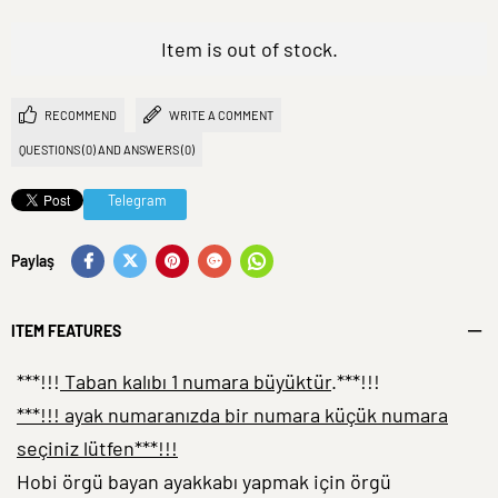
Item is out of stock.
RECOMMEND
WRITE A COMMENT
QUESTIONS (0) AND ANSWERS (0)
Telegram
Paylaş
ITEM FEATURES
***!!!
Taban kalıbı 1 numara büyüktür
.***!!!
***!!! ayak numaranızda bir numara küçük numara
seçiniz lütfen***!!!
Hobi örgü bayan ayakkabı yapmak için örgü