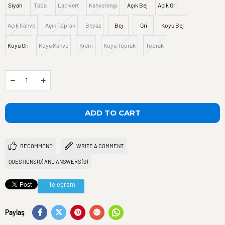
Siyah
Taba
Lacivert
Kahverengi
Açık Bej
Açık Gri
Açık Kahve
Açık Toprak
Beyaz
Bej
Gri
Koyu Bej
Koyu Gri
Koyu Kahve
Krem
Koyu Toprak
Toprak
RECOMMEND
WRITE A COMMENT
QUESTIONS (0) AND ANSWERS (0)
Telegram
Paylaş