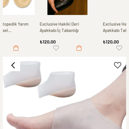
m
Exclusive Hakiki Deri
Exclusive Hakiki Deri
Ayakkabı İç Tabanlığı
Ayakkabı Tabanlığı, Parfümlü
Koku Önleyici Ter Emici,
₺120,00
₺120,00
ci
Leather İnsole, Kahve