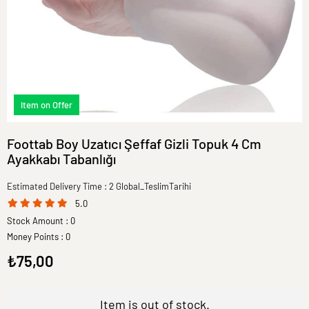
Item on Offer
Foottab Boy Uzatıcı Şeffaf Gizli Topuk 4 Cm
Ayakkabı Tabanlığı
Estimated Delivery Time
:
2 Global_TeslimTarihi
5.0
Stock Amount
:
0
Money Points
:
0
₺75,00
Item is out of stock.