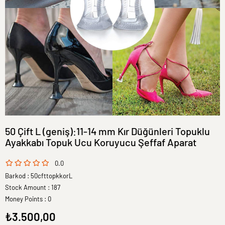
50 Çift L (geniş):11-14 mm Kır Düğünleri Topuklu
Ayakkabı Topuk Ucu Koruyucu Şeffaf Aparat
0.0
Barkod
:
50cfttopkkorL
Stock Amount
:
187
Money Points
:
0
₺3.500,00