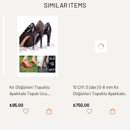
SIMILAR ITEMS
Kır Düğünleri Topuklu
10 Çift S (dar) 5-8 mm Kır
Ayakkabı Topuk Ucu
Düğünleri Topuklu Ayakkabı
Koruyucu Şeffaf Aparat
Topuk Ucu Koruyucu Şeffaf
₺95,00
₺750,00
Aparat